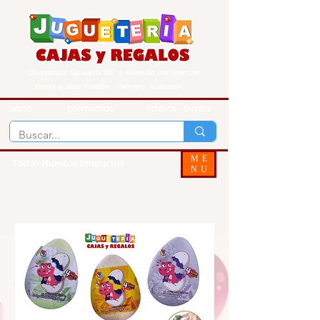
Guayaquil Quisquis 1017 y Avenida del Ejercito
Envios a todo Ecuador - Delivery Guayaquil
INICIO
CONTACTOS
PEDIDOS - ENVIOS
ME
Todos Nuestos Productos
NU