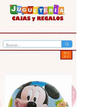
Guayaquil Quisquis 1017 y Avenida del Ejercito
Envios a todo Ecuador - Delivery Guayaquil
INICIO
CONTACTOS
PEDIDOS - ENVIOS
ME
Todos Nuestos Productos
NU