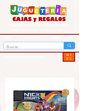
Guayaquil Quisquis 1017 y Avenida del Ejercito
Envios a todo Ecuador - Delivery Guayaquil
INICIO
CONTACTOS
PEDIDOS - ENVIOS
ME
Todos Nuestos Productos
NU