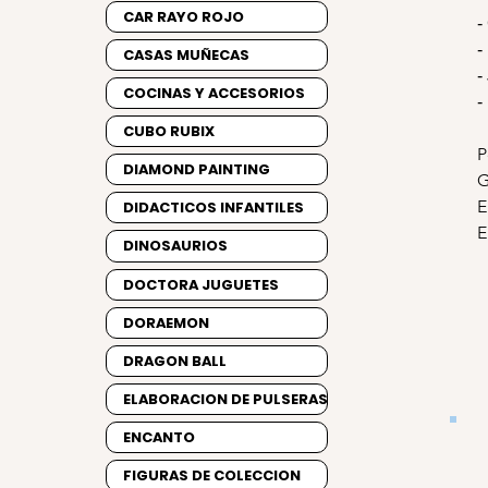
CAR RAYO ROJO
-
-
CASAS MUÑECAS
-
COCINAS Y ACCESORIOS
-
CUBO RUBIX
P
DIAMOND PAINTING
G
E
DIDACTICOS INFANTILES
E
DINOSAURIOS
DOCTORA JUGUETES
DORAEMON
DRAGON BALL
ELABORACION DE PULSERAS
ENCANTO
FIGURAS DE COLECCION