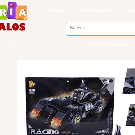
INICIO
PROMOCIONES
CO
el Ejercito
Envios a todo Ecuador -