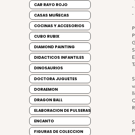
CAR RAYO ROJO
-
-
CASAS MUÑECAS
COCINAS Y ACCESORIOS
P
P
CUBO RUBIX
G
DIAMOND PAINTING
S
E
DIDACTICOS INFANTILES
T
DINOSAURIOS
DOCTORA JUGUETES
S
v
DORAEMON
l
DRAGON BALL
Q
R
ELABORACION DE PULSERAS
ENCANTO
S
p
FIGURAS DE COLECCION