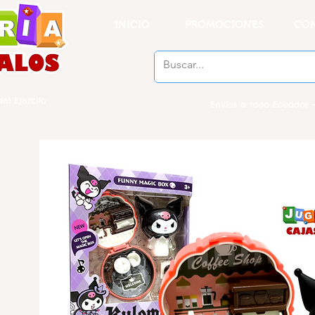
INICIO
PROMOCIONES
CO
el Ejercito
Envios a todo Ecuador -