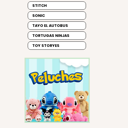
STITCH
SONIC
TAYO EL AUTOBUS
TORTUGAS NINJAS
TOY STORYES