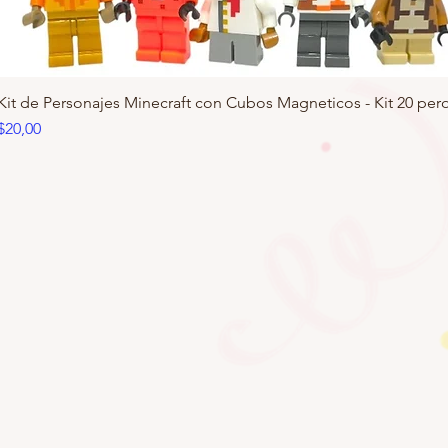
Kit de Personajes Minecraft con Cubos Magneticos - Kit 20 pero
Precio
$20,00