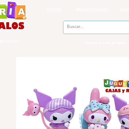
INICIO
PROMOCIONES
CO
el Ejercito
Envios a todo Ecuador -