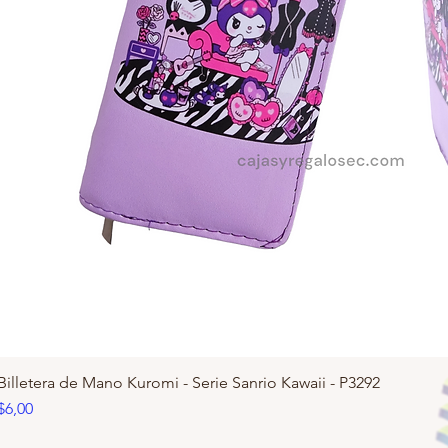
Billetera de Mano Kuromi - Serie Sanrio Kawaii - P3292
Precio
$6,00