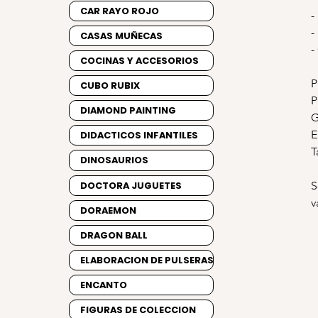
CAR RAYO ROJO
-
-
CASAS MUÑECAS
-
COCINAS Y ACCESORIOS
P
CUBO RUBIX
P
DIAMOND PAINTING
G
E
DIDACTICOS INFANTILES
T
DINOSAURIOS
DOCTORA JUGUETES
S
v
DORAEMON
DRAGON BALL
ELABORACION DE PULSERAS
ENCANTO
FIGURAS DE COLECCION