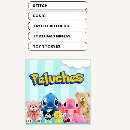
STITCH
SONIC
TAYO EL AUTOBUS
TORTUGAS NINJAS
TOY STORYES