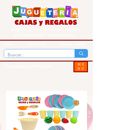
Guayaquil Quisquis 1017 y Avenida del Ejercito
Envios a todo Ecuador - Delivery Guayaquil
INICIO
CONTACTOS
PEDIDOS - ENVIOS
ME
Todos Nuestos Productos
NU