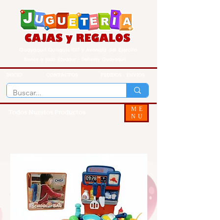
Guayaquil Quisquis 1017 y Avenida del Ejercito
Envios a todo Ecuador - Delivery Guayaquil
INICIO
CONTACTOS
PEDIDOS - ENVIOS
ME
Todos Nuestos Productos
NU