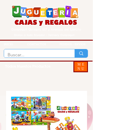
Guayaquil Quisquis 1017 y Avenida del Ejercito
Envios a todo Ecuador - Delivery Guayaquil
INICIO
CONTACTOS
PEDIDOS - ENVIOS
ME
Todos Nuestos Productos
NU