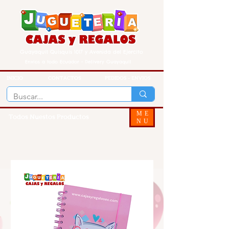
Guayaquil Quisquis 1017 y Avenida del Ejercito
Envios a todo Ecuador - Delivery Guayaquil
INICIO
CONTACTOS
PEDIDOS - ENVIOS
ME
Todos Nuestos Productos
NU