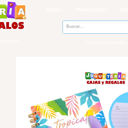
INICIO
PROMOCIONES
CO
el Ejercito
Envios a todo Ecuador -