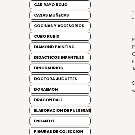
CAR RAYO ROJO
-
CASAS MUÑECAS
-
-
COCINAS Y ACCESORIOS
CUBO RUBIX
P
P
DIAMOND PAINTING
G
DIDACTICOS INFANTILES
E
DINOSAURIOS
T
DOCTORA JUGUETES
S
DORAEMON
v
DRAGON BALL
ELABORACION DE PULSERAS
ENCANTO
FIGURAS DE COLECCION