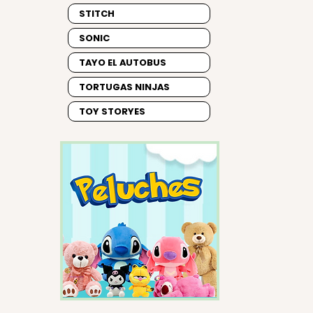
STITCH
SONIC
TAYO EL AUTOBUS
TORTUGAS NINJAS
TOY STORYES