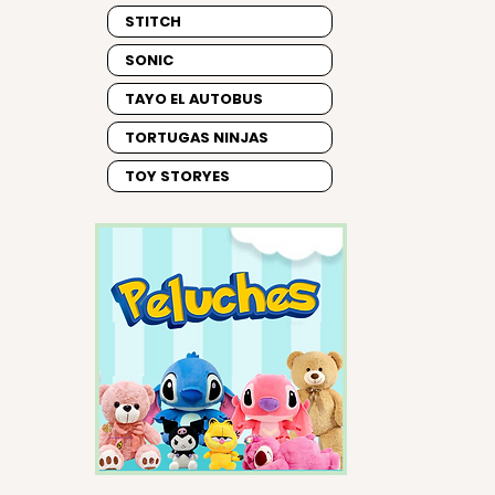
STITCH
SONIC
TAYO EL AUTOBUS
TORTUGAS NINJAS
TOY STORYES