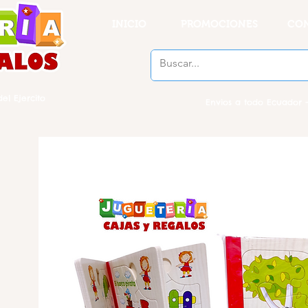
INICIO
PROMOCIONES
CO
el Ejercito
Envios a todo Ecuador -