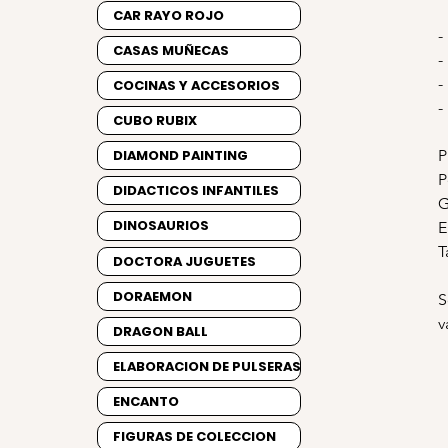
CAR RAYO ROJO
-
CASAS MUÑECAS
-
-
COCINAS Y ACCESORIOS
-
CUBO RUBIX
P
DIAMOND PAINTING
P
DIDACTICOS INFANTILES
G
DINOSAURIOS
E
T
DOCTORA JUGUETES
DORAEMON
S
v
DRAGON BALL
ELABORACION DE PULSERAS
ENCANTO
FIGURAS DE COLECCION