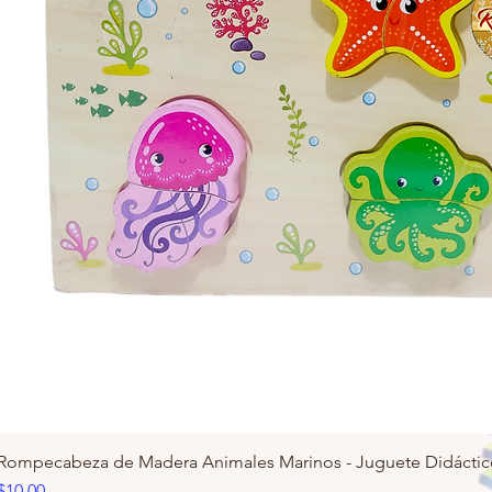
Rompecabeza de Madera Animales Marinos - Juguete Didácti
Precio
$10,00