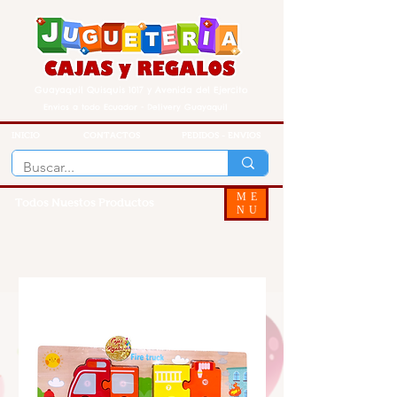
Guayaquil Quisquis 1017 y Avenida del Ejercito
Envios a todo Ecuador - Delivery Guayaquil
INICIO
CONTACTOS
PEDIDOS - ENVIOS
ME
Todos Nuestos Productos
NU