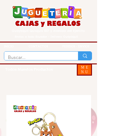
Guayaquil Quisquis 1017 y Avenida del Ejercito
Envios a todo Ecuador - Delivery Guayaquil
INICIO
CONTACTOS
PEDIDOS - ENVIOS
ME
Todos Nuestos Productos
NU