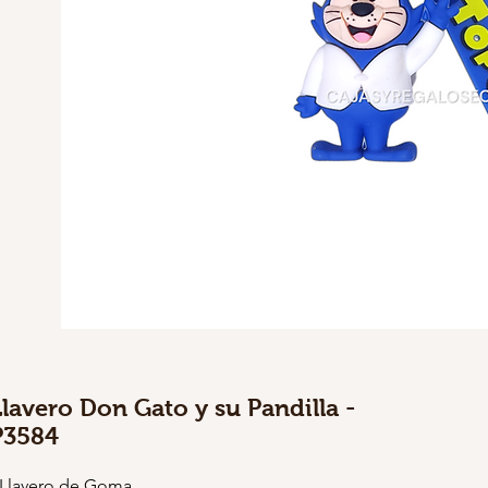
Llavero Don Gato y su Pandilla -
P3584
 Llavero de Goma