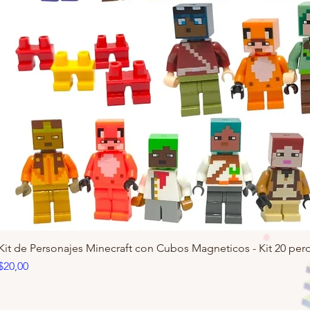
Kit de Personajes Minecraft con Cubos Magneticos - Kit 20 pero
Precio
$20,00