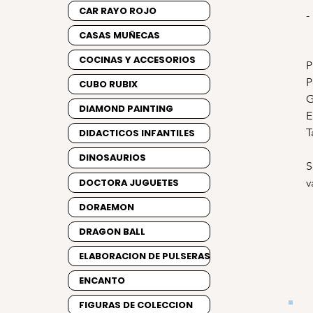
CAR RAYO ROJO
-
CASAS MUÑECAS
COCINAS Y ACCESORIOS
P
P
CUBO RUBIX
G
DIAMOND PAINTING
E
T
DIDACTICOS INFANTILES
DINOSAURIOS
S
DOCTORA JUGUETES
v
DORAEMON
DRAGON BALL
ELABORACION DE PULSERAS
ENCANTO
FIGURAS DE COLECCION