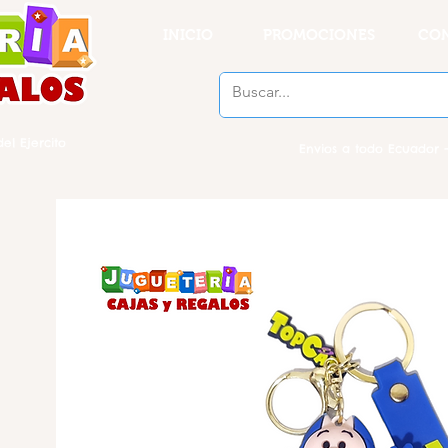
INICIO
PROMOCIONES
CO
el Ejercito
Envios a todo Ecuador -