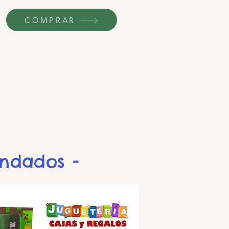
COMPRAR
endados -