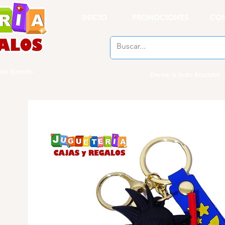
INICIO
PROMOCIONES
CO
el Ejercito
Envios a todo Ecuador -