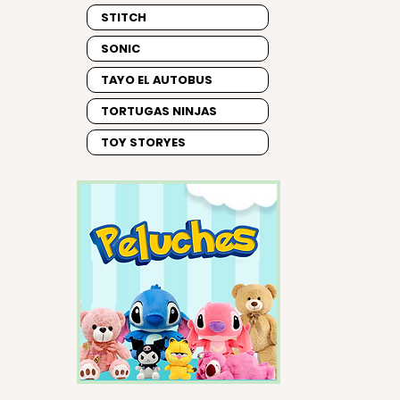
STITCH
SONIC
TAYO EL AUTOBUS
TORTUGAS NINJAS
TOY STORYES