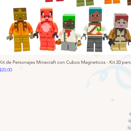
Kit de Personajes Minecraft con Cubos Magneticos - Kit 20 pero
Precio
$20,00