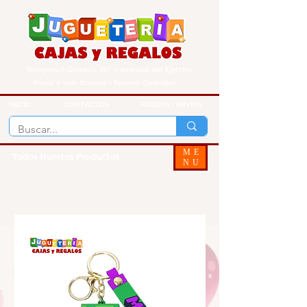
Guayaquil Quisquis 1017 y Avenida del Ejercito
Envios a todo Ecuador - Delivery Guayaquil
INICIO
CONTACTOS
PEDIDOS - ENVIOS
ME
Todos Nuestos Productos
NU