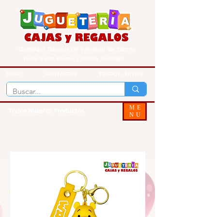
Guayaquil Quisquis 1017 y Avenida del Ejercito
Envios a todo Ecuador - Delivery Guayaquil
INICIO
CONTACTOS
PEDIDOS - ENVIOS
ME
Todos Nuestos Productos
NU