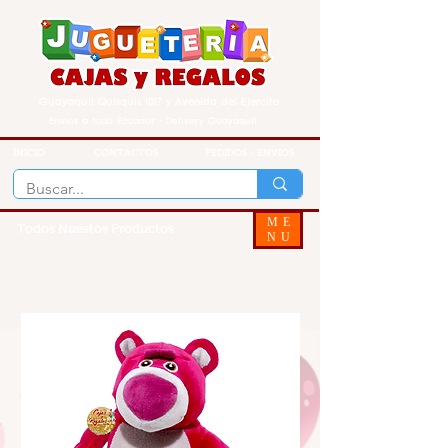
Guayaquil Quisquis 1017 y Avenida del Ejercito
Envios a todo Ecuador - Delivery Guayaquil
INICIO
CONTACTOS
PEDIDOS - ENVIOS
ME
Todos Nuestos Productos
NU