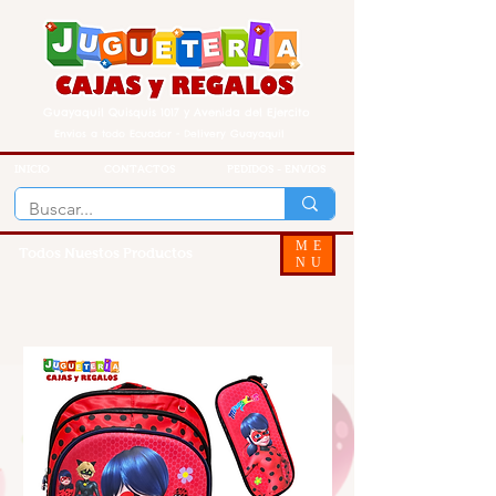
Guayaquil Quisquis 1017 y Avenida del Ejercito
Envios a todo Ecuador - Delivery Guayaquil
INICIO
CONTACTOS
PEDIDOS - ENVIOS
ME
Todos Nuestos Productos
NU