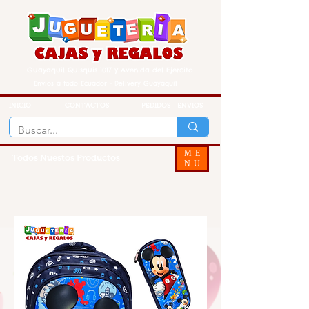
Guayaquil Quisquis 1017 y Avenida del Ejercito
Envios a todo Ecuador - Delivery Guayaquil
INICIO
CONTACTOS
PEDIDOS - ENVIOS
ME
Todos Nuestos Productos
NU