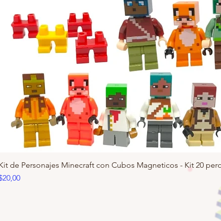
Kit de Personajes Minecraft con Cubos Magneticos - Kit 20 pero
Precio
$20,00