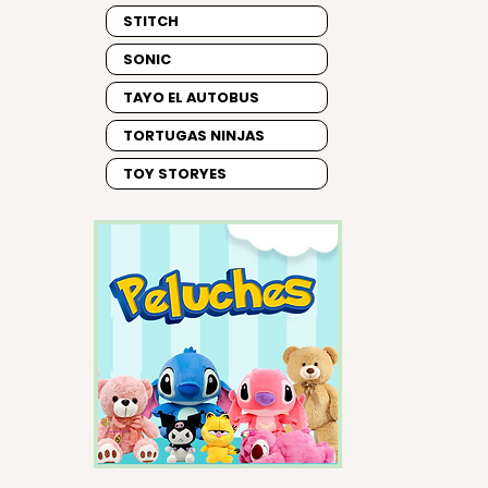
STITCH
SONIC
TAYO EL AUTOBUS
TORTUGAS NINJAS
TOY STORYES