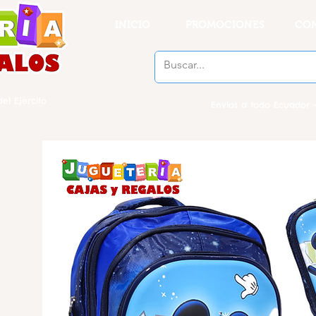
INICIO
PROMOCIONES
CO
el Ejercito
Envios a todo Ecuador -