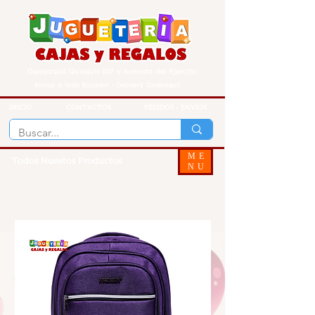
Guayaquil Quisquis 1017 y Avenida del Ejercito
Envios a todo Ecuador - Delivery Guayaquil
INICIO
CONTACTOS
PEDIDOS - ENVIOS
ME
Todos Nuestos Productos
NU