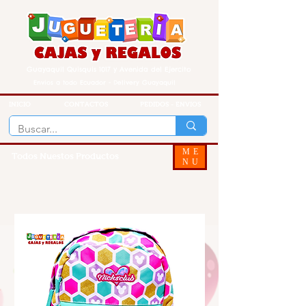
Guayaquil Quisquis 1017 y Avenida del Ejercito
Envios a todo Ecuador - Delivery Guayaquil
INICIO
CONTACTOS
PEDIDOS - ENVIOS
ME
Todos Nuestos Productos
NU