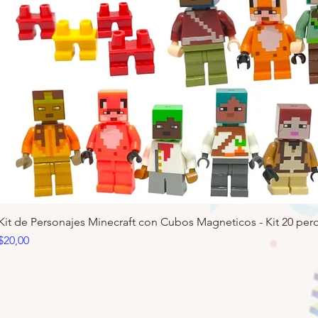
Kit de Personajes Minecraft con Cubos Magneticos - Kit 20 pero
Precio
$20,00