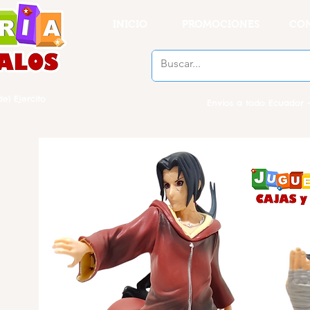
INICIO
PROMOCIONES
CO
el Ejercito
Envios a todo Ecuador -