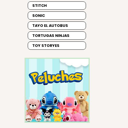
STITCH
SONIC
TAYO EL AUTOBUS
TORTUGAS NINJAS
TOY STORYES