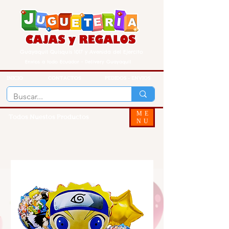
Guayaquil Quisquis 1017 y Avenida del Ejercito
Envios a todo Ecuador - Delivery Guayaquil
INICIO
CONTACTOS
PEDIDOS - ENVIOS
ME
Todos Nuestos Productos
NU