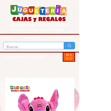
Guayaquil Quisquis 1017 y Avenida del Ejercito
Envios a todo Ecuador - Delivery Guayaquil
INICIO
CONTACTOS
PEDIDOS - ENVIOS
ME
Todos Nuestos Productos
NU