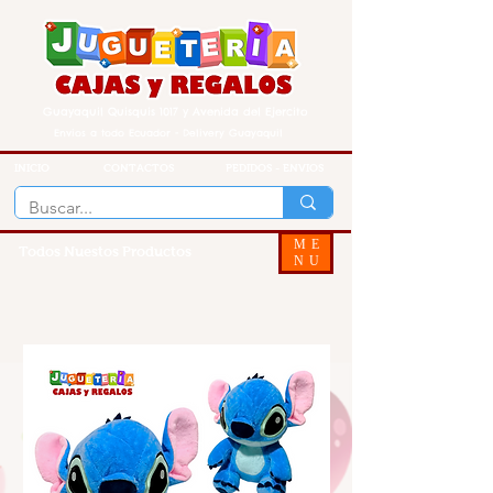
Guayaquil Quisquis 1017 y Avenida del Ejercito
Envios a todo Ecuador - Delivery Guayaquil
INICIO
CONTACTOS
PEDIDOS - ENVIOS
ME
Todos Nuestos Productos
NU