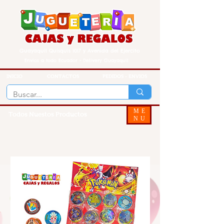
Guayaquil Quisquis 1017 y Avenida del Ejercito
Envios a todo Ecuador - Delivery Guayaquil
INICIO
CONTACTOS
PEDIDOS - ENVIOS
ME
Todos Nuestos Productos
NU