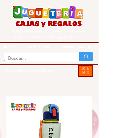
Guayaquil Quisquis 1017 y Avenida del Ejercito
Envios a todo Ecuador - Delivery Guayaquil
INICIO
CONTACTOS
PEDIDOS - ENVIOS
ME
Todos Nuestos Productos
NU