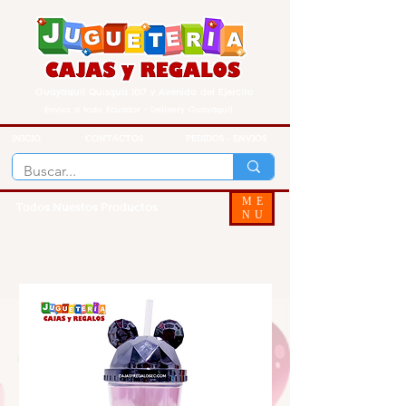
Guayaquil Quisquis 1017 y Avenida del Ejercito
Envios a todo Ecuador - Delivery Guayaquil
INICIO
CONTACTOS
PEDIDOS - ENVIOS
ME
Todos Nuestos Productos
NU