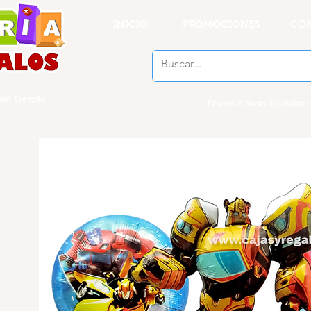
INICIO
PROMOCIONES
CO
el Ejercito
Envios a todo Ecuador -