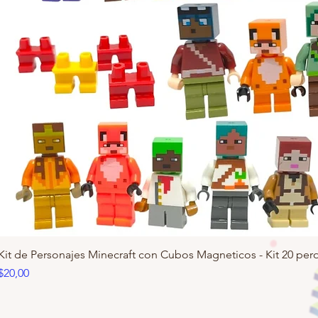
Kit de Personajes Minecraft con Cubos Magneticos - Kit 20 pero
Precio
$20,00