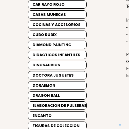
CAR RAYO ROJO
T
CASAS MUÑECAS
I
COCINAS Y ACCESORIOS
-
-
CUBO RUBIX
-
DIAMOND PAINTING
P
DIDACTICOS INFANTILES
G
DINOSAURIOS
E
DOCTORA JUGUETES
E
DORAEMON
DRAGON BALL
ELABORACION DE PULSERAS
ENCANTO
FIGURAS DE COLECCION