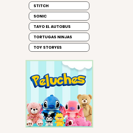
STITCH
SONIC
TAYO EL AUTOBUS
TORTUGAS NINJAS
TOY STORYES