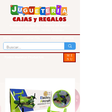
Guayaquil Quisquis 1017 y Avenida del Ejercito
Envios a todo Ecuador - Delivery Guayaquil
INICIO
CONTACTOS
PEDIDOS - ENVIOS
ME
Todos Nuestos Productos
NU