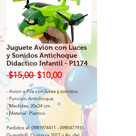
Juguete Avión con Luces
y Sonidos Antichoque
Didactico Infantil - P1174
Precio
Precio
 $15,00 
$10,00
de
- Avion a Pila con luces y sonidos
oferta
- Funcion Antichoque
- Medidas: 20x24 cm
- Material: Plastico
Pedidos al: 0981974411 - 0985477931
Guayaquil, Quisquis 1017 y Av. del