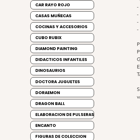
CAR RAYO ROJO
-
-
CASAS MUÑECAS
-
COCINAS Y ACCESORIOS
-
CUBO RUBIX
P
DIAMOND PAINTING
P
G
DIDACTICOS INFANTILES
E
DINOSAURIOS
T
DOCTORA JUGUETES
S
DORAEMON
v
DRAGON BALL
ELABORACION DE PULSERAS
ENCANTO
FIGURAS DE COLECCION