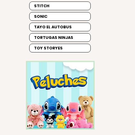
STITCH
SONIC
TAYO EL AUTOBUS
TORTUGAS NINJAS
TOY STORYES