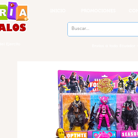
INICIO
PROMOCIONES
CO
el Ejercito
Envios a todo Ecuador -