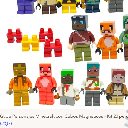
Kit de Personajes Minecraft con Cubos Magneticos - Kit 20 pero
Precio
$20,00