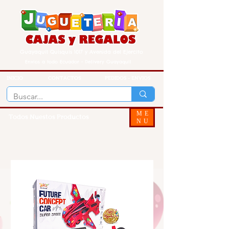
Guayaquil Quisquis 1017 y Avenida del Ejercito
Envios a todo Ecuador - Delivery Guayaquil
INICIO
CONTACTOS
PEDIDOS - ENVIOS
ME
Todos Nuestos Productos
NU