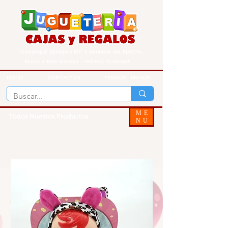
Guayaquil Quisquis 1017 y Avenida del Ejercito
Envios a todo Ecuador - Delivery Guayaquil
INICIO
CONTACTOS
PEDIDOS - ENVIOS
ME
Todos Nuestos Productos
NU