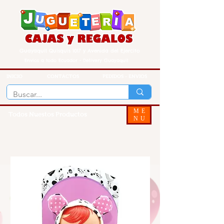
Guayaquil Quisquis 1017 y Avenida del Ejercito
Envios a todo Ecuador - Delivery Guayaquil
INICIO
CONTACTOS
PEDIDOS - ENVIOS
ME
Todos Nuestos Productos
NU