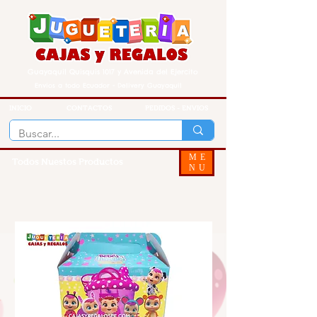
Guayaquil Quisquis 1017 y Avenida del Ejercito
Envios a todo Ecuador - Delivery Guayaquil
INICIO
CONTACTOS
PEDIDOS - ENVIOS
ME
Todos Nuestos Productos
NU