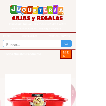
Guayaquil Quisquis 1017 y Avenida del Ejercito
Envios a todo Ecuador - Delivery Guayaquil
INICIO
CONTACTOS
PEDIDOS - ENVIOS
ME
Todos Nuestos Productos
NU