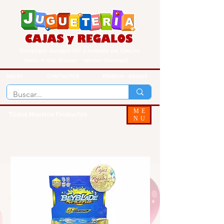
Guayaquil Quisquis 1017 y Avenida del Ejercito
Envios a todo Ecuador - Delivery Guayaquil
INICIO
CONTACTOS
PEDIDOS - ENVIOS
ME
Todos Nuestos Productos
NU