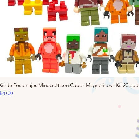
Kit de Personajes Minecraft con Cubos Magneticos - Kit 20 pero
Precio
$20,00