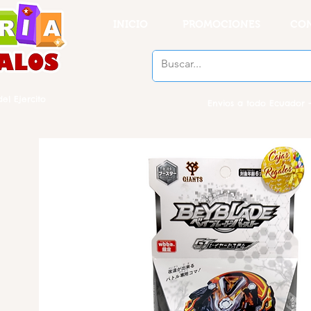
INICIO
PROMOCIONES
CO
el Ejercito
Envios a todo Ecuador -