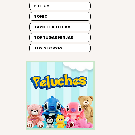
STITCH
SONIC
TAYO EL AUTOBUS
TORTUGAS NINJAS
TOY STORYES