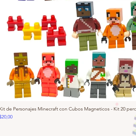
Kit de Personajes Minecraft con Cubos Magneticos - Kit 20 pero
Precio
$20,00