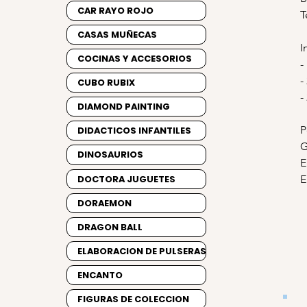
CAR RAYO ROJO
T
CASAS MUÑECAS
I
COCINAS Y ACCESORIOS
-
-
CUBO RUBIX
-
DIAMOND PAINTING
P
DIDACTICOS INFANTILES
G
DINOSAURIOS
E
DOCTORA JUGUETES
E
DORAEMON
DRAGON BALL
ELABORACION DE PULSERAS
ENCANTO
FIGURAS DE COLECCION