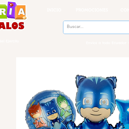
INICIO
PROMOCIONES
CO
el Ejercito
Envios a todo Ecuador -