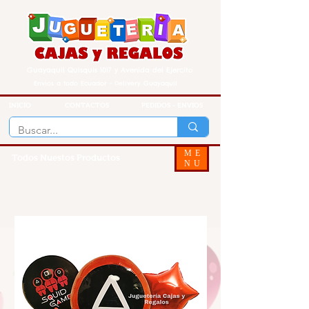
Guayaquil Quisquis 1017 y Avenida del Ejercito
Envios a todo Ecuador - Delivery Guayaquil
INICIO
CONTACTOS
PEDIDOS - ENVIOS
ME
Todos Nuestos Productos
NU