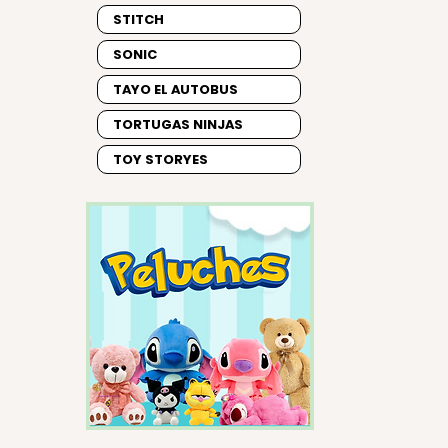
STITCH
SONIC
TAYO EL AUTOBUS
TORTUGAS NINJAS
TOY STORYES