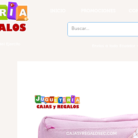
INICIO
PROMOCIONES
CO
el Ejercito
Envios a todo Ecuador -