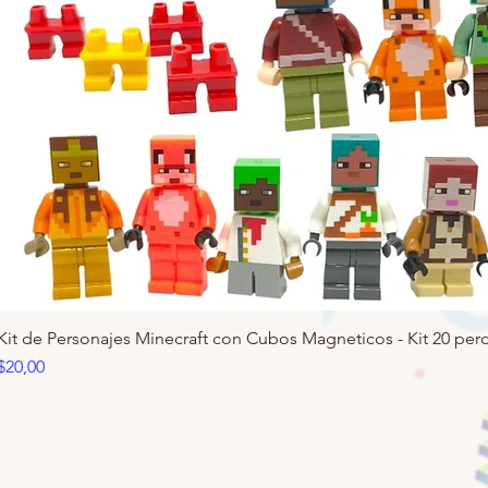
Kit de Personajes Minecraft con Cubos Magneticos - Kit 20 pero
Precio
$20,00