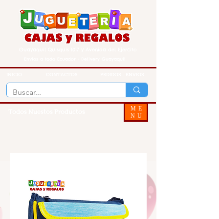
Guayaquil Quisquis 1017 y Avenida del Ejercito
Envios a todo Ecuador - Delivery Guayaquil
INICIO
CONTACTOS
PEDIDOS - ENVIOS
ME
Todos Nuestos Productos
NU