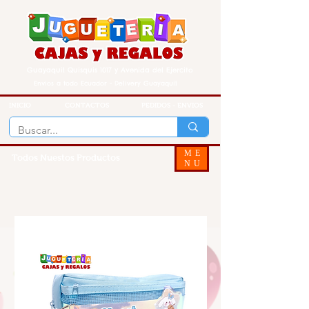
Guayaquil Quisquis 1017 y Avenida del Ejercito
Envios a todo Ecuador - Delivery Guayaquil
INICIO
CONTACTOS
PEDIDOS - ENVIOS
ME
Todos Nuestos Productos
NU