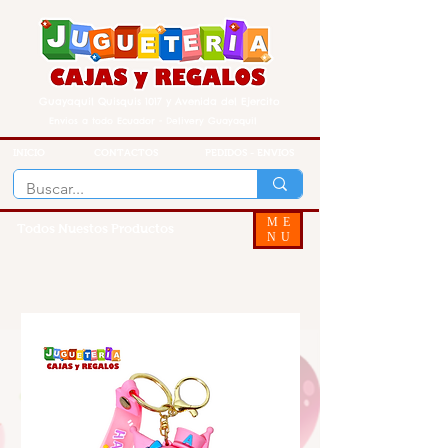
Guayaquil Quisquis 1017 y Avenida del Ejercito
Envios a todo Ecuador - Delivery Guayaquil
INICIO
CONTACTOS
PEDIDOS - ENVIOS
ME
Todos Nuestos Productos
NU