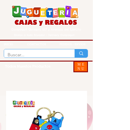
Guayaquil Quisquis 1017 y Avenida del Ejercito
Envios a todo Ecuador - Delivery Guayaquil
INICIO
CONTACTOS
PEDIDOS - ENVIOS
ME
Todos Nuestos Productos
NU