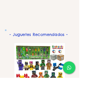
- Juguetes Recomendados -
Kit de Personajes Minecraft
Peluche Lotso Dormilón
con Cubos Magneticos - Kit
Grande - Peluches Ecuado