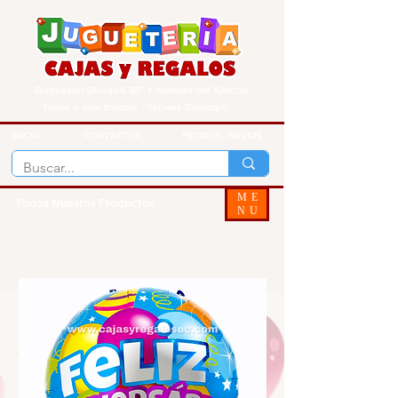
Guayaquil Quisquis 1017 y Avenida del Ejercito
Envios a todo Ecuador - Delivery Guayaquil
INICIO
CONTACTOS
PEDIDOS - ENVIOS
ME
Todos Nuestos Productos
NU