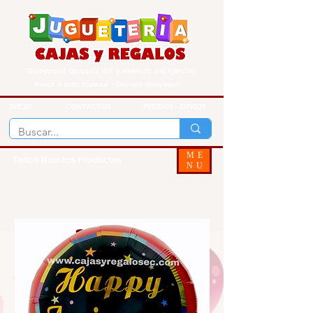
Guayaquil Quisquis 1017 y Avenida del Ejercito
Envios a todo Ecuador - Delivery Guayaquil
INICIO
CONTACTOS
PEDIDOS - ENVIOS
ME
Todos Nuestos Productos
NU